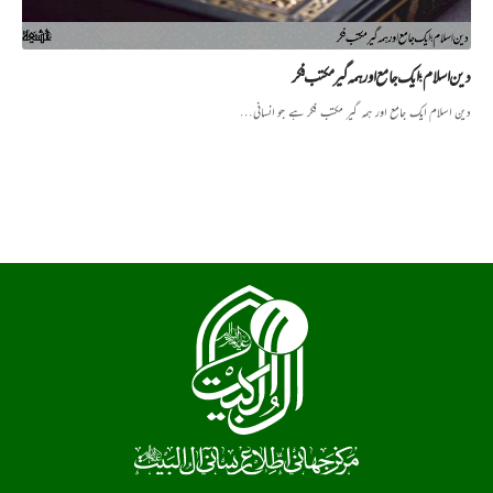
دین اسلام؛ ایک جامع اور ہمہ گیر مکتب فکر
دین اسلام ایک جامع اور ہمہ گیر مکتب فکر ہے جو انسانی…