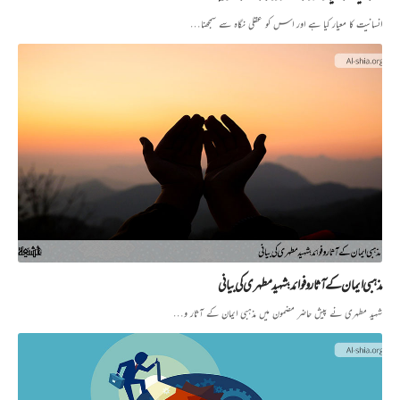
انسانیت کا معیار کیا ہے اور اس کو عقلی نگاہ سے سمجھنا…
مذہبی ایمان کے آثار و فوائد؛ شہید مطہری کی بیانی
شہید مطہری نے پیش حاضر مضمون میں مذہبی ایمان کے آثار و…