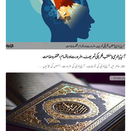
آئیڈیالوجی (مکتب فکر) کی تعریف، ضرورت اور اقسام؛ مختصر وضاحت
مقالہ حاضر میں آئیڈیالوجی کی تعریف، آئیڈیالوجی کی ضرورت، اس کی اکائیوں…