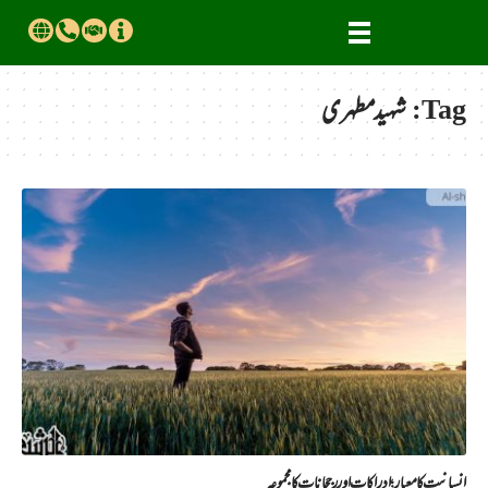
Tag:
شہید مطہری
انسانیت کا معیار؛ ادراکات اور رجحانات کا مجموعہ