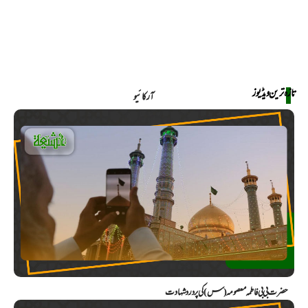
تازہ ترین ویڈیوز
آرکائیو
حضرت بی بی فاطمہ معصومہ (س) کی پر درد شہادت