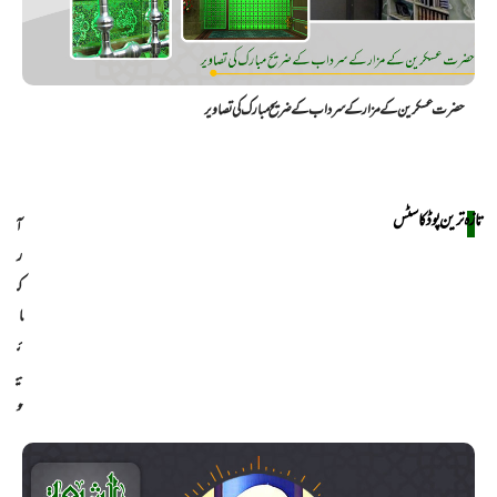
حضرت عسکرین کے مزار کے سرداب کے ضریح مبارک کی تصاویر
تازہ ترین پوڈکاسٹس
آ
ر
ک
ا
ئ
ی
و