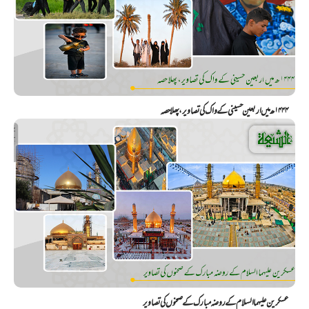
۱۴۴۴ھ میں اربعین حسینی کے واک کی تصاویر، پھلا حصہ
عسکرین علیهما السلام کے روضہ مبارک کے صحنوں کی تصاویر