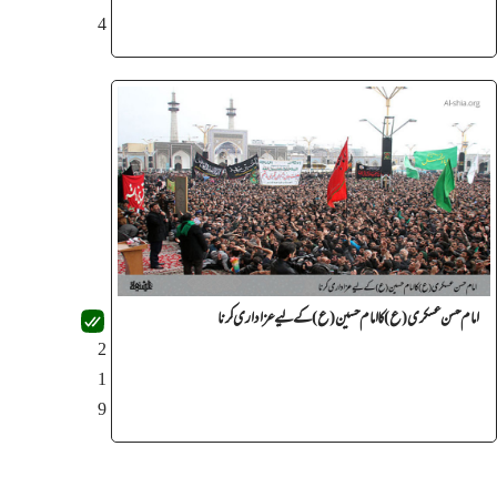
4
امام حسن عسکری(ع) کا امام حسین(ع) کے لیے عزاداری کرنا
2
1
9