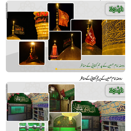
روضہ امام حسین کے پرچم کشايي کے مناظر