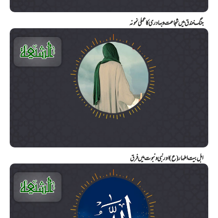
جنگ خندق میں شجاعت و بہادری کا عملی نمونہ
اہل بیت اطہار (ع) اور نبی و نبوت میں فرق