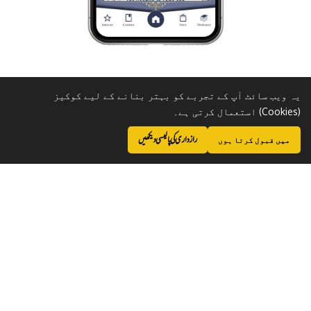
یہ ویب سائٹ آپ کے تجربے کو بہتر بنانے کے لیے کوکیز
(Cookies) استعمال کرتی ہے۔
رازداری کی پالیسی دیکھیں
میں قبول کرتا ہوں