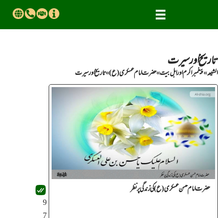
تاریخ اور سیرت
الشیعہ
»
پیغمبراکرم اور اهل بیت
»
حضرت امــام عســکری(ع)
»
تاریخ اور سیرت
حضرت امام حسن عسکری(ع) کی زندگی پر نظر
9
7