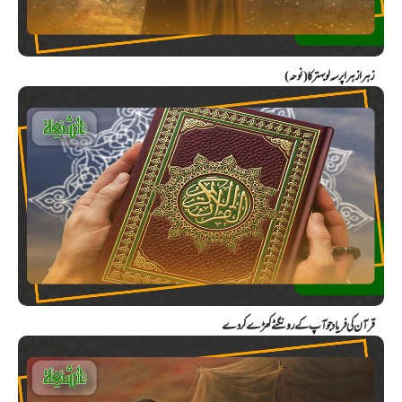
زہرا زہرا پرسہ لو بہتر کا (نوحہ)
قرآن کی فریاد جو آپ کے رونگٹے کھڑے کر دے