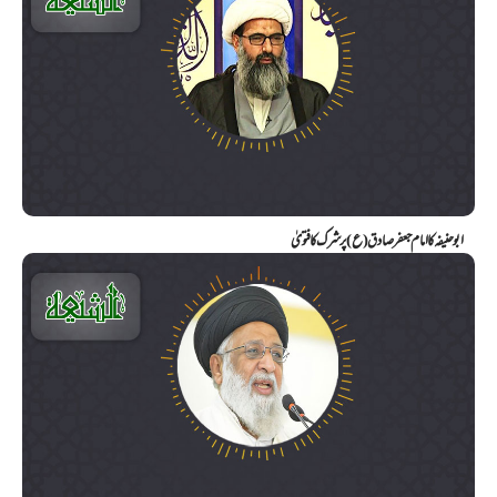
ابو حنیفہ کا امام جعفر صادق (ع) پر شرک کا فتویٰ