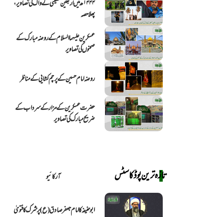
۱۴۴۴ھ میں اربعین حسینی کے واک کی تصاویر،
پھلا حصہ
عسکرین علیهما السلام کے روضہ مبارک کے
صحنوں کی تصاویر
روضہ امام حسین کے پرچم کشايي کے مناظر
حضرت عسکرین کے مزار کے سرداب کے
ضریح مبارک کی تصاویر
تازہ ترین پوڈکاسٹس
آرکائیو
ابو حنیفہ کا امام جعفر صادق (ع) پر شرک کا فتویٰ