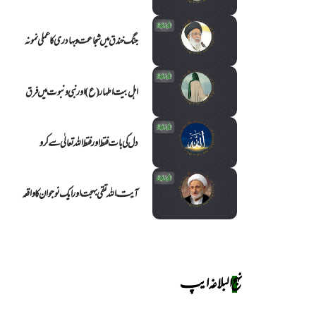
جنگ خندق میں شجاعت و بہادری کا عملی نمونہ
اہل بیت اطہار (ع) اور نبی و نبوت میں فرق
دل کی بات فقط اور فقط اللہ تعالٰی سے کرو
آیت اللہ تقی بہجت اور ایک نوجوان کا واقعہ
نهج البلاغه ایپ