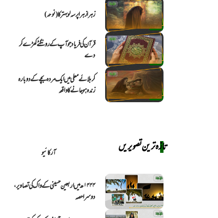
زہرا زہرا پرسہ لو بہتر کا (نوحہ)
قرآن کی فریاد جو آپ کے رونگٹے کھڑے کر
دے
کربلائے معلی میں ایک مردہ بچے کے دوبارہ
زندہ ہو جانے کا واقعہ
تازہ ترین تصویریں
آرکائیو
۱۴۴۴ھ میں اربعین حسینی کے واک کی تصاویر،
دوسرا حصہ