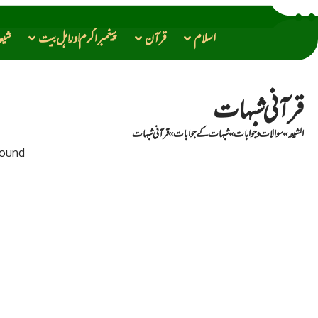
اسلام
قرآن
پیغمبراکرم اور اهل بیت
شیع
قــــرآنی شبہات
الشیعہ
»
سوالات و جوابات
»
شبہات کے جوابات
»
قــــرآنی شبہات
found