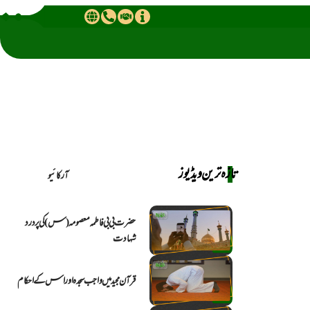
تازہ ترین ویڈیوز
آرکائیو
حضرت بی بی فاطمہ معصومہ (س) کی پر درد
شہادت
قرآن مجید میں واجب سجدہ اور اس کے احکام