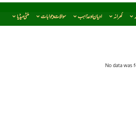
ہ
گھرانہ
ادیان اور مذاهب
سوالات و جوابات
ملٹی میڈیا
No data was 