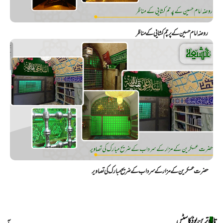
روضہ امام حسین کے پرچم کشايي کے مناظر
حضرت عسکرین کے مزار کے سرداب کے ضریح مبارک کی تصاویر
تازہ ترین پوڈکاسٹس