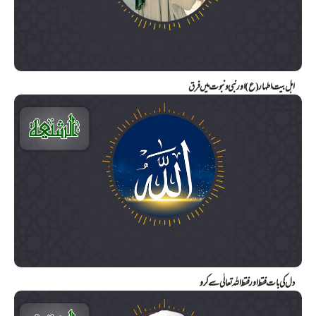
اہل بیت اطہار (ع) اور نبی و نبوت میں فرق
دل کی بات فقط اور فقط اللہ تعالٰی سے کرو