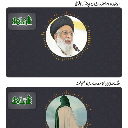
ابو حنیفہ کا امام جعفر صادق (ع) پر شرک کا فتویٰ
جنگ خندق میں شجاعت و بہادری کا عملی نمونہ