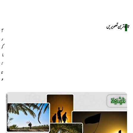
تازہ ترین تصویریں
آ
ر
ک
ا
ئ
ی
و