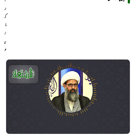
آ
ر
ک
ا
ئ
ی
و