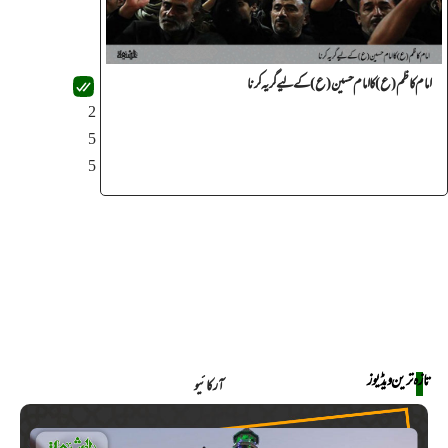
امام کاظم(ع) کا امام حسین(ع) کے لیے گریہ کرنا
2
5
5
تازہ ترین ویڈیوز
آرکائیو