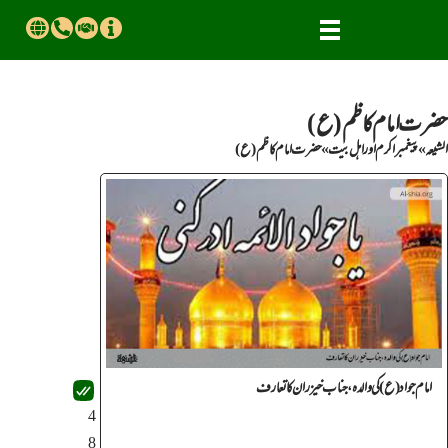
حضرت امــام کاظم(ع)
الشیعہ
»
پیغمبراکرم اور اهل بیت
»
حضرت امــام کاظم(ع)
امام جواد (ع) کی والدہ، جناب خیزران کا تعارف
4
8