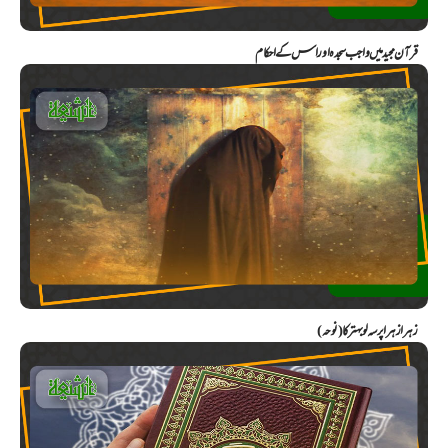
قرآن مجید میں واجب سجدہ اور اس کے احکام
زہرا زہرا پرسہ لو بہتر کا (نوحہ)