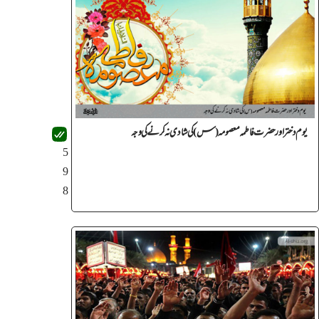
یوم دختر اور حضرت فاطمہ معصومہ (س) کی شادی نہ کرنے کی وجہ
5
9
8