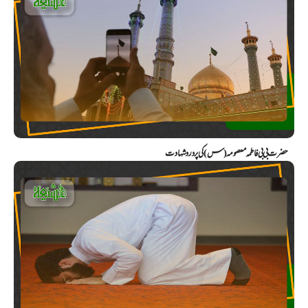
حضرت بی بی فاطمہ معصومہ (س) کی پر درد شہادت