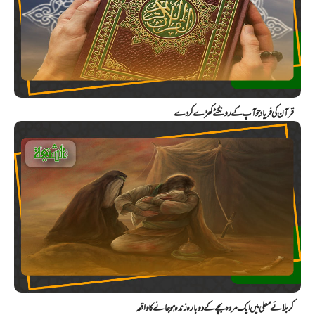
قرآن کی فریاد جو آپ کے رونگٹے کھڑے کر دے
کربلائے معلی میں ایک مردہ بچے کے دوبارہ زندہ ہو جانے کا واقعہ