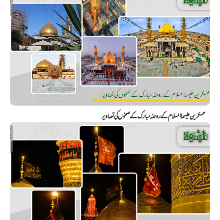
عسکرین علیهما السلام کے روضہ مبارک کے صحنوں کی تصاویر