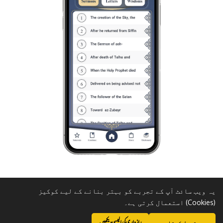
یہ ویب سائٹ آپ کے تجربے کو بہتر بنانے کے لیے کوکیز
(Cookies) استعمال کرتی ہے۔
رازداری کی پالیسی دیکھیں
میں قبول کرتا ہوں