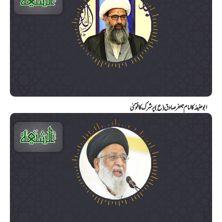
ابو حنیفہ کا امام جعفر صادق (ع) پر شرک کا فتویٰ