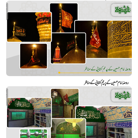
روضہ امام حسین کے پرچم کشايي کے مناظر