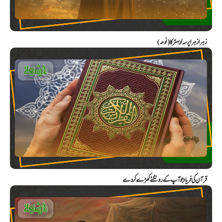
زہرا زہرا پرسہ لو بہتر کا (نوحہ)
قرآن کی فریاد جو آپ کے رونگٹے کھڑے کر دے