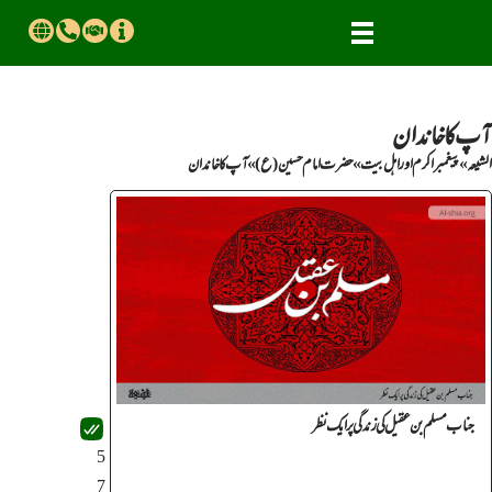
آپ کا خانــدان
الشیعہ
»
پیغمبراکرم اور اهل بیت
»
حضرت امام حسین(ع)
»
آپ کا خانــدان
جناب مسلم بن عقیل کی زندگی پر ایک نظر
5
7