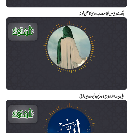
جنگ خندق میں شجاعت و بہادری کا عملی نمونہ
اہل بیت اطہار (ع) اور نبی و نبوت میں فرق