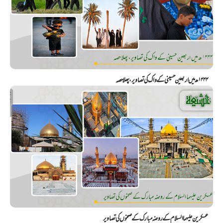
۱۴۴۴ھ میں اربعین حسینی کے واک کی تصاویر، پھلا حصہ
عسکرین علیهما السلام کے روضہ مبارک کے صحنوں کی تصاویر