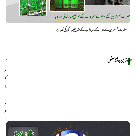
حضرت عسکرین کے مزار کے سرداب کے ضریح مبارک کی تصاویر
تازہ ترین پوڈکاسٹس
آ
ر
ک
ا
ئ
ی
و