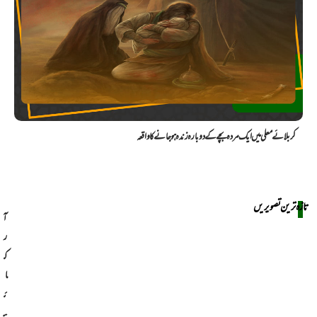
کربلائے معلی میں ایک مردہ بچے کے دوبارہ زندہ ہو جانے کا واقعہ
تازہ ترین تصویریں
آ
ر
ک
ا
ئ
ی