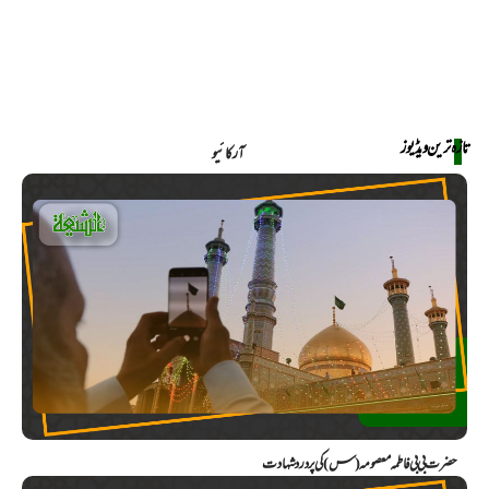
تازہ ترین ویڈیوز
آرکائیو
حضرت بی بی فاطمہ معصومہ (س) کی پر درد شہادت