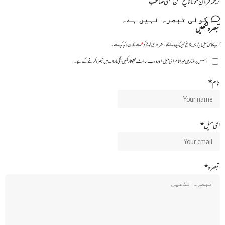
ترجمہ قرآن مولانا شیخ محسن نجفی صاحب
کوئی تبصرہ نہیں ہے۔
تبصرہ لکھیں
آپ کا ای میل ایڈریس شائع نہیں کیا جائے گا۔
ضروری فیلڈز کو
*
سے نشان زد کیا گیا ہے۔
اس براؤزر میں میرا نام، ای میل، اور ویب سائٹ محفوظ رکھیں اگلی بار جب میں تبصرہ کرنے کےلیے۔
نام
*
ای میل
*
تبصرہ
*