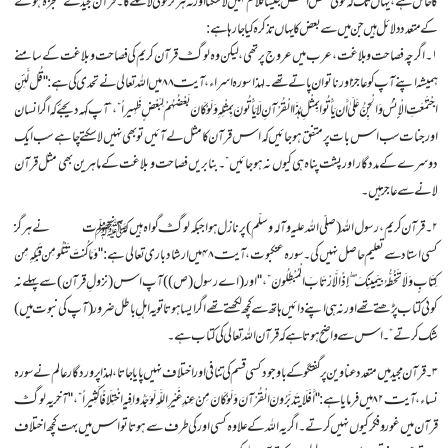
کا حامل ہے، یہاں تک کہ کوئی شخص اس جیسا کلام نہیں لاسکتا اور نہ ہرگز کوئی لاسکے گا۔ قرآن مجید کے معجزہ ہونے
کے متعدد دلائل ہیں جن میں سے بعض کا یہاں تذکرہ کیا جارہا ہے:
۱۔ اگرچہ فصاحت و بلاغت، عرب میں عروج پر تھی، لیکن وہ لوگ قرآن کریم کی فصاحت و بلاغت کے سامنے
ہمیشہ اپنے آپ کو عاجز اور ناتوان پاتے تھے۔ لہذا سورہ اسراء، آیت ۸۸ میں اللہ تعالی نے تحدی کی ہے: "قُل لَّئِنِ
اجْتَمَعَتِ الْإِنسُ وَالْجِنُّ عَلَىٰ أَن يَأْتُوا بِمِثْلِ هَـٰذَا الْقُرْآنِ لَا يَأْتُونَ بِمِثْلِهِ وَلَوْ كَانَ بَعْضُهُمْ لِبَعْضٍ ظَهِيراً”، ” آپ کہہ دیجئے کہ اگر انسان
اور جنات سب اس بات پر متفق ہوجائیں کہ اس قرآن کا مثل لے آئیں تو بھی نہیں لاسکتے چاہے سب ایک
دوسرے کے مددگار اور پشت پناہ ہی کیوں نہ ہوجائیں”۔ بنابریں فصاحت و بلاغت کے ماہرین بھی مثل قرآن
لانے سے عاجز ہیں۔
۲۔ قرآن کریم، رسول اللہ (صلّی اللہ علیہ وآلہ وسلّم) پر نازل ہوا جبکہ لوگ گواہ ہیں کہ آنحضرتؐ نے ہرگز
کسی استاد سے تعلیم حاصل نہیں کی۔ سورہ عنکبوت، آیت ۴۸ میں ارشاد باری تعالی ہے: "وَمَا كُنتَ تَتْلُو مِن قَبْلِهِ مِن
كِتَابٍ وَلَا تَخُطُّهُ بِيَمِينِكَ ۖ إِذًا لَّارْتَابَ الْمُبْطِلُونَ”، "اور (اے رسول(ص)) آپ اس (نزولِ قرآن) سے پہلے نہ
کوئی کتاب پڑھتے تھے اور نہ ہی اپنے دائیں ہاتھ سے کچھ لکھتے تھے اگر ایسا ہوتا تو یہ اہلِ باطل ضرور (آپ کی نبوت میں)
شک کرتے”۔ اس سے واضح ہوتا ہے کہ قرآن اللہ تعالی کی کتاب ہے۔
۳۔ قرآن مجید میں متعدد عناوین پر گفتگو کے باوجود کسی قسم کی تنافی اور اختلاف نہیں پایا جاتا، لہذا پروردگار عالم نے سورہ
نساء، آیت ۸۲ میں فرمایا ہے: "أَفَلَا يَتَدَبَّرُونَ الْقُرْآنَ وَلَوْ كَانَ مِنْ عِندِ غَيْرِ اللَّـهِ لَوَجَدُوا فِيهِ اخْتِلَافًا كَثِيراً”، "آخر یہ لوگ
قرآن میں غور و فکر کیوں نہیں کرتے۔ اگر یہ اللہ کے علاوہ کسی اور کی طرف سے ہوتا تو اس میں بہت کچھ اختلاف