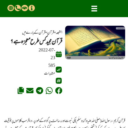
الشیعہ
»
قرآن
»
قــــرآن کے بارے میں
قرآن مجید کس طرح معجزہ ہے؟
2022-07-
23
585
مشاہدات
قرآن کریم، رسول اللہ (صلّی اللہ علیہ وآلہ وسلّم) کی نبوت اور رسالت پر گواہ کے طور پر، دیگر سب کلاموں پر فوقیت