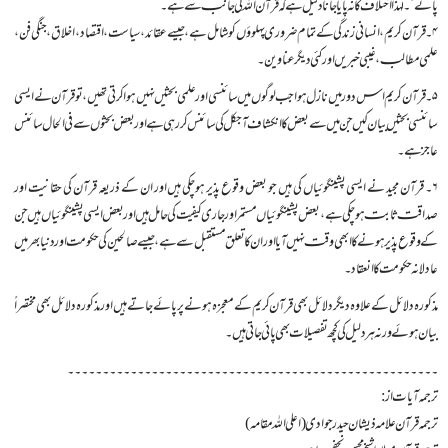
پاتے”۔ لہذا اختلاف کا نہ پایا جانا دلیل ہے کہ قرآن اللہ کی جانب سے ہے۔
۴۔ قرآن کریم، انسانی زندگی کے تمام ضروری پہلوؤں کو شامل ہے، جیسے عقائد، سياست، اقتصاد، اخلاق، جنگی فن،
علمي مطالب، غيبي خبریں اور کئی دیگر عناوین۔
۵۔ قرآن کریم اس دور میں نازل ہوا جب لوگوں میں سائنسی اور علمی بحثیں نہیں ہوا کرتی تھیں، تو قرآن نے ایسی
سائنسی بحثیں بیان کیں جن میں سے بعض کا انکشاف آجکل کی سائنس کررہی ہے اور بعض بحثوں سے فی الحال سائنس
عاجز ہے۔
۶۔ قرآن مجید نے ایسی پشینگوئیاں کی ہیں جو بعض وقوع پذیر ہوچکی ہیں اور ان کے ذریعہ قرآن کی حقانیت اور
صداقت ثابت ہوچکی ہے، بعض پشینگوئیاں مستمر اور جاری کیفیت کی حامل ہیں اور بعض ایسی پشینگوئیاں ہیں جن
کے وقوع پذیر ہونے کا ابھی وقت نہیں آیا اور ان کا تعلق مستقبل سے ہے، جیسے صالحین کی حکومت اور دنیابھر میں
عادلانہ حکومت کا انعقاد۔
مذکورہ دلائل کے علاوہ دیگر دلائل بھی قرآن کریم کے معجزہ ہونے پر پائے جاتے ہیں اور مذکورہ دلائل بھی مختصراً
بیان ہوئے ورنہ ہر دلیل کی کچھ تفصیلات بھی پائی جاتی ہیں۔
۔۔۔۔۔۔۔۔۔۔۔۔۔۔۔۔۔۔۔۔۔۔۔۔۔۔۔۔۔۔۔۔۔۔۔۔۔۔۔۔۔۔۔۔۔۔۔۔۔۔۔۔۔
ترجمہ آیات از:
ترجمہ قرآن علامہ ذیشان حیدر جوادی (اعلی اللہ مقامہ)