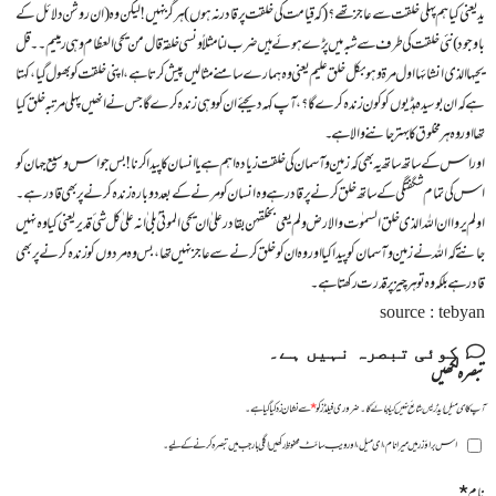
ید یعنی کیاہم پہلی خلقت سے عاجز تھے؟( کہ قیامت کی خلقت پر قادر نہ ہوں) ہر گز نہیں! لیکن وہ (ان روشن دلائل کے
باوجود ) نئی خلقت کی طرف سے شبہ میں پڑے ہوئے ہیں ضرب لنا مثلاً ونسی خلقه قال من یحی العظام وهی رمییم ۔۔ قل
یحیها الذی انشائهااول مرة وهو بکل خلق علیم یعنی وہ ہمارے سامنے مثالیں پیش کرتا ہے، اپنی خلقت کو بھول گیا، کہتا
ہے کہ ان بوسیدہ ہڈیوں کو کون زندہ کرے گا؟، آپ کہہ دیجئے ان کو وہی زندہ کرے گا جس نے انھیں پہلی مرتبہ خلق کیا
تھا اور وہ ہر مخلوق کا بہتر جاننے والا ہے ۔
اور اس کے ساتھ ساتھ یہ بھی کہ زمین و آسمان کی خلقت زیادہ اہم ہے یا انسان کا پیدا کرنا! بس جو اس وسیع جہان کو
اس کی تمام شگفتگی کے ساتھ خلق کرنے پر قادر ہے وہ انسان کو مرنے کے بعد دوبارہ زندہ کرنے پر بھی قادر ہے۔
او لم یروا ان الله الذی خلق السمو ٰ ت والارض و لم یعی بخلقهن بقادر علی ٰ ان یحی الموتی ٰ بلی ٰ انه علی ٰ کل شی ٴ قدیر یعنی کیا وہ نہیں
جانتے کہ الله نے زمین وآسمان کو پیدا کیا اور وہ ان کو خلق کرنے سے عاجز نہیں تھا، بس وہ مردوں کو زندہ کرنے پر بھی
قادر ہے بلکہ وہ تو ہر چیز پر قدرت رکھتا ہے۔
source : tebyan
کوئی تبصرہ نہیں ہے۔
تبصرہ لکھیں
آپ کا ای میل ایڈریس شائع نہیں کیا جائے گا۔
ضروری فیلڈز کو
*
سے نشان زد کیا گیا ہے۔
اس براؤزر میں میرا نام، ای میل، اور ویب سائٹ محفوظ رکھیں اگلی بار جب میں تبصرہ کرنے کےلیے۔
نام
*