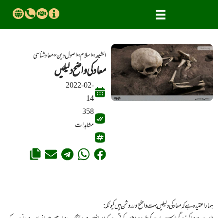
الشیعہ
»
اسلام
»
اصــــول دیــن
»
معـاد شناسی
معاد کی واضح دلیلیں
2022-02-
14
358
مشاہدات
ہمارا عقیدہ ہے کہ معاد کی دلیلیں بہت واضح اور روشن ہیں کیونکہ :