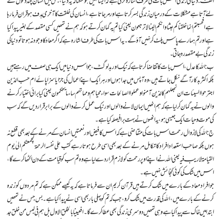
الف: دنیا کی زندگی اس بات کی طرف اشارہ کرتی ہے کہ ایسا نہیں ہوسکتا کہ یہ دنیا، جس میں انسان چند دنوں کے
لئے آتا ہے مشکلات کے درمیان زندگی بسر کرتا ہے اور مرجاتا ہے، انسان کی خلقت کا آخری ہدف ہو قران فرما رها
ہے افحسبتم انما خلقناکم عبثا و انکم الینا لاترجعون یعنی کیا تم یہ گمان کرتے ہوکہ ہم نے تمھیں کسی مقصد کے بغیر پیداکیا
ہے اور تم ہمارے پاس پلٹ کر نہیں آؤ گے۔ یہ ا س بات کی طرف اشارہ ہے کہ اگر معاد کا وجود نہ ہوتا تو دنیا کی
زندگی بے مقصد رہ جاتی ۔
ب: الله کا عدل، اس بات کا تقاضا کرتا ہے کہ نیک اور بد لوگ، جو اس دنیا میں ایک ہی صف میں رہتے ہیں
بلکہ اکثر بدکار آگے نکل جاتے ہیں، وہ آپس میں جدا ہوں اور ہر ایک اپنے اعمال کی جزا یا سزا پائے ام حسب الذین
اجترحوا السیئات ان نجعلهم کالذین آمنوا وعملوا الصالحات سواء محیا هم ومماتهم ساء ما یحکمون یعنی کیا برائی اختیار کرنے
والوں نے یہ گمان کرلیا ہے کہ ہم انھیں ایمان لانے والوں اورنیک عمل کرنے والوں کے برابر قرار دیں گے کہ سب
کی موت و حیات ایک جیسی ہو، یہ انھوں نے بہت برا فیصلہ کیا ہے۔
ج: الله کی لا زوال رحمت اس بات کی متقاضی ہے کہ اس کا فیض اور نعمتیں انسان کے مرنے کے بعد بھی قطع نہ
ہوں بلکہ صاحب استعداد افراد کا تکامل مر نے کے بعد بھی اسی طرح ہوتا رہے کتب علی نفسه الرحمة لیجمعنکم الی ٰ یوم
القیامة لاریب فیه یعنی الله نے اپنے اوپر رحمت کولازم قرار دے لیا ہے وہ تم سب کو قیامت کے دن اکٹھا کرے گا،
اس میں شک کی کوئی گنجائش نہیں ہے۔
جو افراد معاد کے بارے میں شک کرتے ہیں قرآن کریم ان سے فرماتا ہے کہ یہ کیسے ممکن ہے کہ تم مردوں کو زندہ
کرنے کے بارے میں، الله کی قدرت میں شک کر و، جب کہ تم کو پہلی بار بھی اسی نے پیدا کیا ہے۔ بس جس نے تمھیں
ابتدا میں خاک سے پیدا کیا ہے وہی تمھیں دوسری زندگی بھی عطا کرے گا۔ افعیینا بالخلق الاول بل هم فی لبس من خلق جد