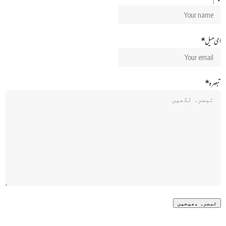
ای میل
*
تبصرہ
*