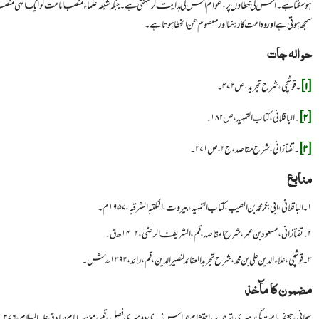
ہو سکتا ہے۔ اس کی خطاوں پر، عوام اس کی ہدایت کر سکتی ہے۔ جبکہ شیعہ علماء منصب امامت کو ایک الٰہی منصب سمجھتے ہ
سمجھ ہوتی ہے اور وہ امت کا رہنما اور معصوم عن الخطا ہوتا ہے۔
حوالہ جات
[۱]
۔ قوشچی، شرح تجرید، ص ۴۷۲۔
[۲]
۔ الباقلانی، کتاب التمهید، ص ۱۸۲۔
[۳]
۔ تفتازانی، شرح مقاصد، ج ۲، ص ۲۷۱۔
منابع
۱۔ الباقلانی، ابی بکر محمد بن الطیب، کتاب التمهید، بیروت، المکتبہ الشرقیہ، ۱۹۵۷م۔
۲۔ تفتازانی، مسعود بن عمر، شرح المقاصد، قم، الشريف الرضي، ۱۴۱۲ھ ق۔
۳۔ قوشچی، علاءالدین‌ علی ‌بن ‌محمد، شرح تجرید العقائد لنصیر الدین، قم، رائد، ۱۳۹۳ھ ش۔
مضمون کا مآخذ
سبحانی، جعفر، امت کی رہبری؛ ترجمہ سید احتشام عباس زیدی دوسری فصل، قم، مؤسسه امام صادق علیه السلام، ۱۳۷۶ھ ش۔