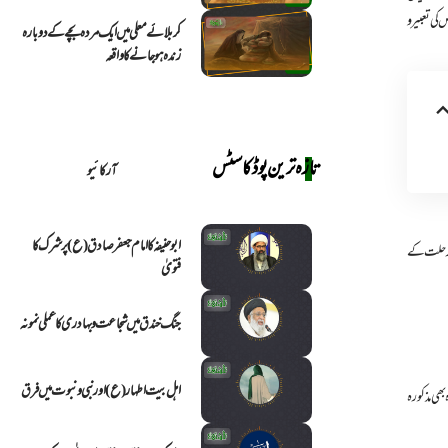
ی تعبیر و
کربلائے معلی میں ایک مردہ بچے کے دوبارہ
زندہ ہو جانے کا واقعہ
تازہ ترین پوڈکاسٹس
آرکائیو
ابو حنیفہ کا امام جعفر صادق (ع) پر شرک کا
کی رحلت کے
فتویٰ
جنگ خندق میں شجاعت و بہادری کا عملی نمونہ
اہل بیت اطہار (ع) اور نبی و نبوت میں فرق
بھی مذکورہ