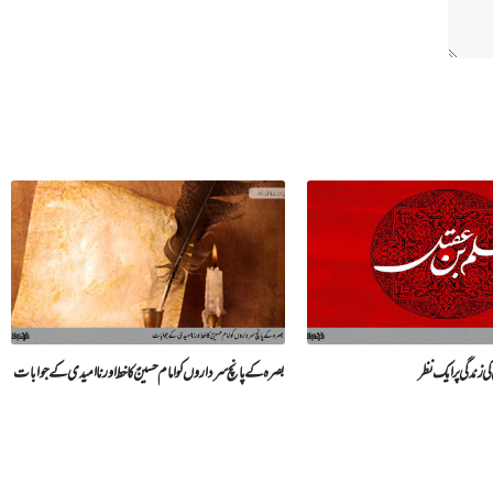
 زندگی پر ایک نظر
بصرہ کے پانچ سرداروں کو امام حسینؑ کا خط اور نا امیدی کے جوابات