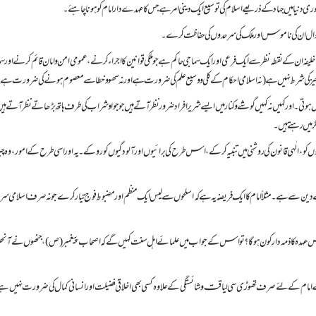
دنیا میں جہاد کے ذریعے اسلام کی توسیع ایک دینی امر ہے جس کا عہدے دار امام کو ہونا چاہئے۔
ے اموال ان کی ناموس اور ملک کی سرحدوں کی حفاظت کرے۔
 ان کے نقطہ نظر سے ایک فرعی اور ایک سماجی حاکم ہے جو ملکی قوانین کا اجراء کرنے، عمومی امن و امان قائم کرنے اور س
 کی شرط نہیں ہے (نہ اسلامی احکام کے کلی و وسیع علم کی ضرورت ہے اور نہ سھو وخطا سے معصوم ہونے کی ضرورت ہے
تی۔ اور کہیں نہ کہیں گوشے و کنار میں ایسے شریر افراد ضرور نظر آتے ہیں جو جوا و شراب کی طرف ہاتھ بڑھاتے نظر آتے ہیں
کر میں رہتے ہیں۔
 الٰہی قانون کی روشنی میں تنبیہ کر کے، اس طرح کی برائیوں اور آلودگیوں کو روکے۔ یہ اور اسی طرح کے امور، وہ چیز
ن کے دین سے ہے۔ مثلاً امام کا ایک فریضہ یہ ہے کہ اسلحوں سے لیس ایک منظم اور مضبوط فوج تیار کرے جو نہ صرف اسلامی سر
اس عہدہ کا ذمہ دار کون ہوگا؟ تو اس کے جواب میں علمائے اہل سنت کہیں گے کہ اصحاب پیغمبر (ص)، جنھوں نے ا
ہ ایسے امام کے لئے صرف تھوڑی سی لیاقت و شائستگی کے علاوہ کسی بھی اخلاقی فضیلت اور انسانی کمال کی ضرورت نہیں ہے،