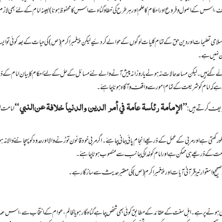
عارف، اس کے اصول و فروع اور احکام کا علم اور ہر طرح کی خطا و گناہ سے اس کا محفوظ ہونا) بعینہ امام کے لئے بھی لا
اسلامی تعلیمات اور دین حق کے تمام کلیات لوگوں کے حوالے کردئیے لیکن پیغمبر اکرم (ص) کی حیات کے بعد کوئی تو ایسا
مکن نہیں ہے۔
تائے گئے ہیں۔ لیکن مساعد حالات نہ ہونے یا روزانہ پیش آنے والے نئے مسائل کے حل کے لئے احکام کا بیان امام کے ذمہ ب
د ہے کہ امام کو شریعت کے تمام امور سے واقف و آگاہ ہونا چاہئے۔
”الإمامة رئاسة عامة في أمر الدين والدنيا خلافة عن
النبي
“
 تعریف کرتے ہیں:
امامت 
رکھتی ہے اور مربی کے عمل کے ذریعے انجام پائی جانی چاہئے۔ اگر مربی خود قانون توڑنے والا اور حدود کو پہچاننے والا نہ ہو ت
ظ سے عصمت کے ذریعے ہی ممکن ہے اور امام کو خدا کی جانب سے منصوب ہونا چاہئے۔
یح و استوار نیز قرآنی آیات اور پیغمبر اکرم (ص) کی معتبر حدیث سے سازگار ہے۔
 ہونے پر ہے۔ اہل سنت کے عقائد کے مطابق کوئی بھی شخص چاہے گناہ گار ہو یا ظالم، عوام کے انتخاب سے، اس عہد