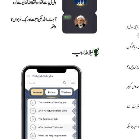
دل کی بات فقط اور فقط اللہ تعالٰی سے کرو
آیت اللہ تقی بہجت اور ایک نوجوان کا
ماجی عدل و
واقعہ
)
۔ یا لوگوں
نهج البلاغه ایپ
یں ہیں جو
حدوں کو ہر
ٓنحضرت سے
 چہ جائیکہ