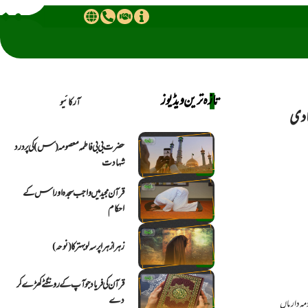
تازہ ترین ویڈیوز
آرکائیو
ادی
حضرت بی بی فاطمہ معصومہ (س) کی پر درد
شہادت
قرآن مجید میں واجب سجدہ اور اس کے
احکام
زہرا زہرا پرسہ لو بہتر کا (نوحہ)
قرآن کی فریاد جو آپ کے رونگٹے کھڑے کر
دے
مہ داریاں