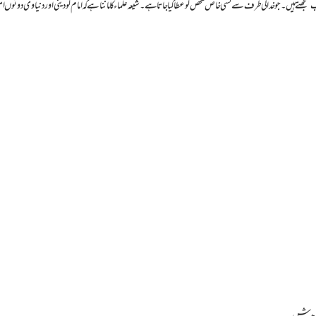
یں۔ جو خدا کی طرف سے کسی خاص شخص کو عطا کیا جاتا ہے۔ شیعہ علماء کا ماننا ہے کہ امام کو دینی اور دنیاوی دونوں ام