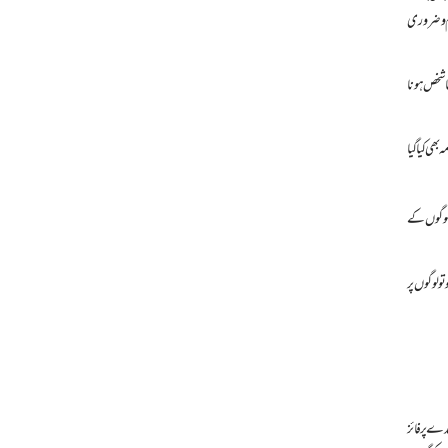
زم و ضروری
 شخص ہونا
ھی کیا گیا
لوگوں کے
و لوگوں پر
ے پر فائز