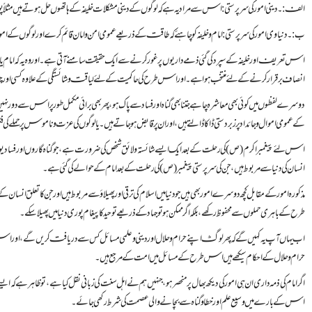
الف:۔ دینی امور کی سرپرستی: اس سے مراد یہ ہے کہ لوگوں کے دینی مشکلات خلیفہ کے ہاتھوں حل ہوتے ہیں مثلاً پوری 
ب:۔ دنیاوی امور کی سرپرستی: امام و خلیفہ کو چاہئے کہ طاقت کے ذریعے عمومی امن و امان قائم کرے اور لوگوں ک
اس تعریف اور خلیفہ کے سپرد کی گئی ذمے داریوں پر غور کرنے سے ایک حقیقت سامنے آتی ہے۔ اور وہ یہ کہ امام یا خلیفہ
انصاف برقرار کرنے کے لئے منتخب ہوا ہے۔ اور اس طرح کی حاکمیت کے لئے لیاقت و شائستگی کے علاوہ کسی اور چیز
دوسرے لفظوں میں کوئی بھی معاشرہ چاہے جتنا بھی گناہ اور فساد سے پاک ہو، پھر بھی برائی مکمل طور پر اس سے دور نہیں ہو
کے عمومی اموال و جائداد پر زبردستی ڈاکا ڈالتے ہیں، اور ان پر قابض ہو جاتے ہیں۔ یا لوگوں کی عزت و ناموس پر حملے کی ف
اس لئے پیغمبر اکرم (ص) کی رحلت کے بعد ایک ایسے شائستہ و لائق شخص کی ضرورت ہے، جو گناہ گاروں اور فسادیوں کو،
انسان کی دنیا سے مربوط ہیں، جن کی سرپرستی پیغمبر (ص) کی رحلت کے بعد امام کے حوالے کی گئی ہے۔
مذکورہ امور کے مقابل کچھ دوسرے امور بھی ہیں جو دنیا میں اسلام کی ترقی اور پھیلاؤ سے مربوط ہیں اور جن کا تعلق انسا
طرح کے باہری حملوں سے محفوظ رکھے، بلکہ اگر ممکن ہو تو جہاد کے ذریعے توحید کا پیغام پوری دنیا میں پھیلاسکے۔
اب یہاں آپ یہ کہیں گے کہ پھر لوگ اپنے حرام و حلال اور دینی و علمی مسائل کس سے دریافت کریں گے، اور 
حرام و حلال کے احکام سیکھے ہیں اس طرح کے مسائل میں امت کے مرجع ہیں۔
اگر امام کی ذمہ داری ان ہی امور کی دیکھ بھال پر منحصر ہو، جنہیں ہم نے اہل سنت کی زبانی نقل کیاہے، تو ظاہر ہے ک
اس کے بارے میں وسیع علم اور خطا و گناہ سے بچانے والی عصمت کی شرط رکھی جائے۔