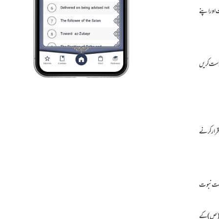
ت اور اپنے
 درست کریں
رقرار کرنے
امامت نبوت
کرم (ص) کے