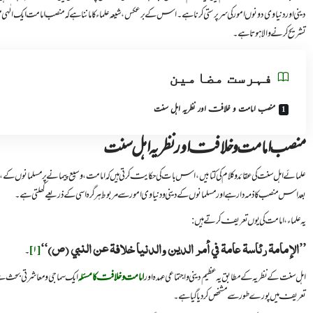
دینی اور دنیاوی دونوں امور کی سرپرستی کرنا ہے۔ اس کے برعکس، شیعہ علماء کا ماننا ہے کہ منصب امامت ایک الٰہی 
تشریح کرنے والا ہوتا ہے۔
فہرست مضامین
منصب امامت و خلافت اور نظریہ اہل سنت
منصب امامت و خلافت اور نظریہ اہل سنت
علمائے اہل سنت کی عقائد و کلام کی کتابیں، اس بات کی حکایت کرتی ہیں کہ امامت، وسیع پیمانے پر مسلمانوں کے، دینی 
بعد اس منصب کا ذمہ دار ہے اور مسلمانوں کے دینی و دنیاوی امور سے مربوط ہر گرہ اسی کے ذریعے کھلتی ہے۔
یہ علماء، امامت کی یوں تعریف کرتے ہیں:
’’الإمامة رئاسة عامة في أمر الدين والدنيا خلافة عن النبي (ص)‘‘
[۱]
۔
اہل سنت کے نظر یہ کے مطابق یہ عظیم دینی و اجتماعی عہدہ اور
امامت و خلافت کا مسئلہ
ایک سماجی و معاشرتی بحث ہے۔ ا
تعریف میں پورے طور سے مشخص کر دیا گیا ہے۔