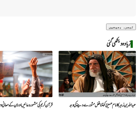
زیادہ دیکھی گئی
عبد اللہ بن زبیر کا امام حسینؑ کو متناقض مشورے دینے کی وجہ
قرآن کریم کی مشہور دعائیں اور ان کے معانی و 