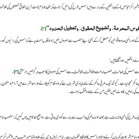
خص پیغمبر اکرم (ص) کے جانشین کے بارے میں اس طرح کی باتیں کرتا ہے کہ خلیفہ و امام پست ترین اخلاقی خصلتوں کی غلاظ
لنفوس المحرمة، وتضييع الحقوق، وتعطيل الحدود“
[۲]
۔
 کے اور الٰہی حدود و قوانین کو معطل کر کے بھی اپنے منصب سے معزول نہیں ہوتا بلکہ یہ امت پر ہے کہ اس کی برائیوں کو
وئے دیکھیں، وہ لکھتے ہیں:
 الٰہی احکام سے اس کی جھالت منصب امامت و خلافت خلافت سے اس کی معزولی کا سبب ہرگز نہیں ہو سکتی
[۳]
۔
 حاکم سمجھ لیا ہے۔کیونکہ ایک عرفی حاکم کے لئے بنیادی شرط یہ ہے کہ وہ نظام کو چلانے اور معاشرے میں آرام و سکون ب
 کی راہ میں رکاوٹ نہیں بنتیں جس کے لئے وہ منتخب ہوا ہے۔
مامت ایک طرح کی الٰہی ولایت ہے جو خداوند عالم کی جانب سے بندے کو دی جاتی ہے۔ واضح الفاظ میں یوں کہیں کہ: منصب 
ہے اور امام شریعت کو بیان کرنے والا اور اس کا محافظ و نگھبان ہے۔ امام، نزول وحی کے علاوہ تمام مراتب میں پیغمبر ا