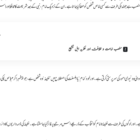
منصب ہے جو خدا کی طرف سے کسی خاص شخص کو عطا کیا جاتا ہے۔ ان کے نزدیک امام، نبی کے بعد شریعت کا محافظ اور اس ک
منصب امامت و خلافت اور نظریہ اہل تشیع
و دنیوی امور کی سر پرستی کرتی ہے۔ اور خود ”امام“ یا اہلسنت کی اصطلاح میں ”خلیفہ“ وہ شخص ہے، جو پیغمبر اکرم (ص) 
ور لوگوں کی طرف سے خلیفہ و امام کو انتخاب کے ذریعے اس مرتبے پر فائز کیا جا سکتا ہے۔ خلیفہ کی ذمہ داریوں کا دائرہ 