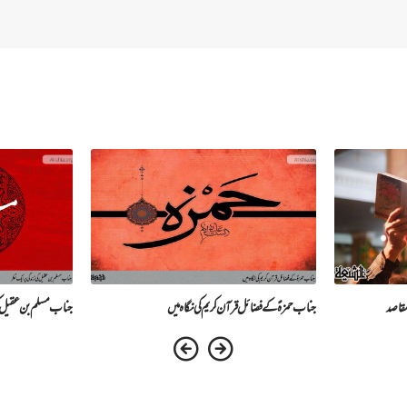
مقاصد
جناب حمزہؑ کے فضائل قرآن کریم کی نگاہ میں
جناب مسلم بن عقیل کی