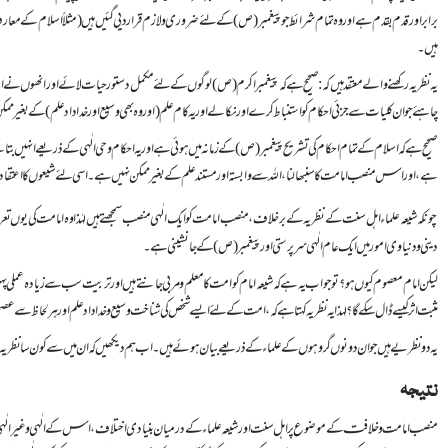
برابر اور قدم بقدم ہے اور وہ تمام شرائط جو پیغمبر (ص) کے لئے ضروری و لازم قرار دیی گئیں ہیں (مثلاً اسلام کے م
ہیں۔
یہ نظریہ رکھنے والے معتقد ہیں کہ: صحیح ہے کہ پیغمبر اکرم (ص) لوگوں کے لئے مکمل دستور حیات لائے اور انھوں نے 
چاہئے جو ان کلیات سے جزئی احکام کو استنباط کرے اور نکالے اور یہ کام علم (اور وہ بھی وسیع اور خدا داد علم) کے بغیر م
صحیح ہے کہ اسلام کے تمام احکام کی تشریح پیغمبر (ص) کے زمانہ میں ہوئی ہے اور یہ احکام وحی الٰہی کے ذریعے انہیں ب
ہے، اور اس منصب امامت کا سنبھالنا، اللہ سے وابستہ اور مستند علم کے بغیر ممکن نہیں ہے۔ اسی لئے شیعوں کا اعتقا
چونکہ شیعہ علماء اہل سنت کے نظریہ کے برخلاف، منصب امامت کو ایک الٰہی منصب سمجھتے ہیں لہٰذا وہ امامت کی یوں
دینی و دنیاوی امور میں ایک عام الٰہی سرپرستی اور پیغمبر (ص) کے جانشینی ہے۔
لیکن امام معصوم کیوں ہو؟ تو جواب یہ ہے کہ شیعہ امام کو امت کا معلم و مربی جانتے ہیں اور تربیت سب سے زیادہ عملی پہلو 
مثبت اثر کیسے ڈال سکے گا؟ لہذا یہ نظریہ کہتا ہے کہ، امت کے لئے ایسے شخص کی شناخت وسیع و خدا داد علم اور ہر لحا
یہ دو نظریے ہیں جو ان دونوں گروہوں کے علماء کے ذریعے بیان ہوئے ہیں۔ اب ہم دیکھیں کہ ان میں سے کون سا نظریہ صح
نتیجہ
منصب امامت و خلافت کے موضوع پر اہل سنت اور شیعہ علماء کے درمیان بنیادی اختلاف، اس کے الٰہی و غیر الٰہی