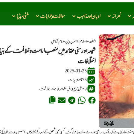
ہ
گھرانہ
ادیان اور مذاهب
سوالات و جوابات
ملٹی میڈیا
الشیعہ
»
اسلام
»
اصــــول دیــن
»
امــام شناسی
شیعہ اور سنی عقائد میں منصب امامت و خلافت کے بنی
اختلافات
2025-01-25
875 مشاہدات
امام علی (ع)
,
اہل سنت
,
امامت
,
خلافت
 کا خیال ہے کہ یہ ایک سماجی عہدہ ہے، جسے عام لوگ کسی بھی شخص کے سپرد کر سکتے ہیں۔ اس رو سے خلیفہ کی ذ