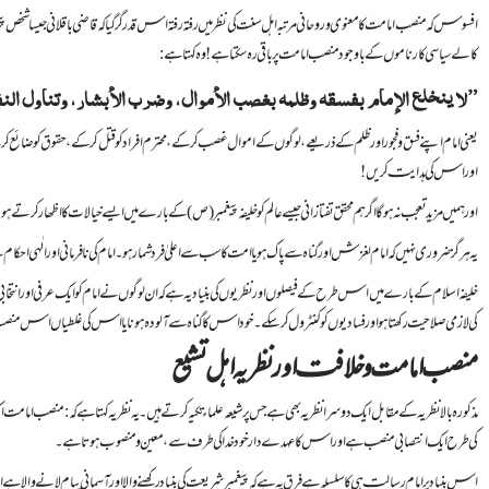
افسوس کہ منصب امامت کا معنوی و روحانی مرتبہ اہل سنت کی نظر میں رفتہ رفتہ اس قدر گر گیا کہ قاضی باقلانی جیسا ش
کالے سیاسی کارناموں کے باوجود منصب امامت پر باقی رہ سکتا ہے! وہ کہتا ہے:
”لا ينخلع الإمام بفسقه وظلمه بغصب الأموال، وضرب الأبشار، وتناول ا
یعنی امام اپنے فسق و فجور اور ظلم کے ذریعے، لوگوں کے اموال غصب کر کے، محترم افراد کو قتل کر کے، حقوق کو ضائع کر
اور اس کی ہدایت کریں!
اور ہمیں مزید تعجب نہ ہوگا اگر ہم محقق تفتازانی جیسے عالم کو خلیفہ پیغمبر (ص) کے بارے میں ایسے خیالات کا اظھار کرتے ہ
یہ ہرگز ضروری نہیں کہ امام لغزش اور گناہ سے پاک ہو یا امت کا سب سے اعلیٰ فرد شمار ہو۔ امام کی نا فرمانی اور
خلیفہ اسلام کے بارے میں اس طرح کے فیصلوں اور نظریوں کی بنیاد یہ ہے کہ ان لوگوں نے امام کو ایک عرفی اور انتخابی
کی لازمی صلاحیت رکھتا ہو اور فسادیوں کو کنٹرول کرسکے۔ خود اس کا گناہ سے آلودہ ہونا یا اس کی غلطیاں اس منصب
منصب امامت و خلافت اور نظریہ اہل تشیع
مذکورہ بالا نظریہ کے مقابل ایک دوسرا نظریہ بھی ہے جس پر شیعہ علماء تکیہ کرتے ہیں۔ یہ نظریہ کہتا ہے کہ: منصب ا
کی طرح ایک انتصابی منصب ہے اور اس کا عہدے دار خود خدا کی طرف سے، معین و منصوب ہوتا ہے۔
اس بنیاد پر امام رسالت ہی کا سلسلہ ہے فرق یہ ہے کہ پیغمبر شریعت کی بنیاد رکھنے والا اور آسمانی پیام لانے والا 