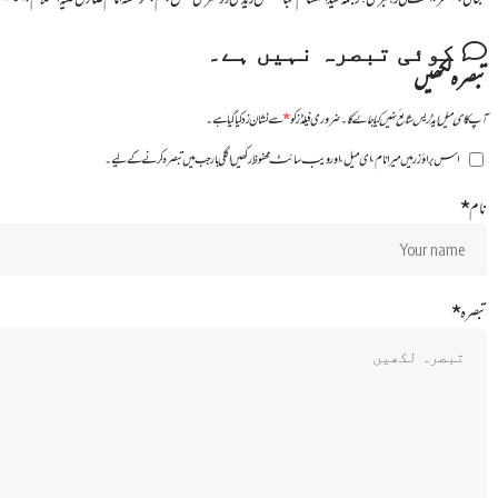
کوئی تبصرہ نہیں ہے۔
تبصرہ لکھیں
آپ کا ای میل ایڈریس شائع نہیں کیا جائے گا۔
ضروری فیلڈز کو
*
سے نشان زد کیا گیا ہے۔
اس براؤزر میں میرا نام، ای میل، اور ویب سائٹ محفوظ رکھیں اگلی بار جب میں تبصرہ کرنے کےلیے۔
نام
*
تبصرہ
*