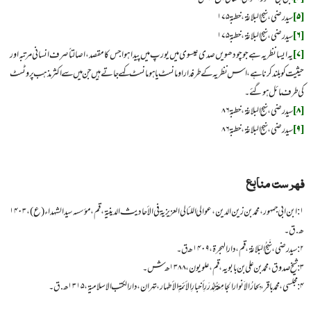
[۵]
سید رضی، نهج البلاغۃ، خطبۃ ۱۷۵
[۶]
سید رضی، نهج البلاغۃ، خطبۃ ۱۷۵
[۷]
یہ ایسا نظریہ ہے جو چودھویں صدی عیسوی میں یورپ میں پیدا ہوا جس کا مقصد، اصالتاً صرف انسانی مرتبہ اور
حیثیت کو بلند کرنا ہے، اس نظریہ کے طرفدار اومانسٹ یا ہومانسٹ کہے جاتے ہیں جن میں سے اکثر مذہب پروٹسٹ
کی طرف مائل ہوگئے۔
[۸]
سید رضی، نهج البلاغۃ، خطبۃ ۸۶
[۹]
سید رضی، نهج البلاغۃ، خطبۃ ۸۶
فہرست منابع
۱: ابن ‌ابی ‌جمهور، محمد بن زین ‌الدین، عوالي اللئالي العزيزية في الأحاديث الدينية، قم، مؤسسه سيد الشهداء (ع)، ۱۴۰۳
ھ.ق۔
۲: سید رضی، نَهجُ البَلاغة، قم، دار الهجرة، ۱۴۰۹ھ ق۔
۳: شیخ صدوق، محمد بن علی بن بابویه، قم، علويون، ۱۳۸۸ ھ ش۔
۴: مجلسی، محمد باقر، بِحارُالاَنوار الجامِعَةُ لِدُرَرِ أخبارِ الأئمةِ الأطهار، تہران، دار الکتب الاسلامیة، ۱۳۱۵ ھ.ق۔