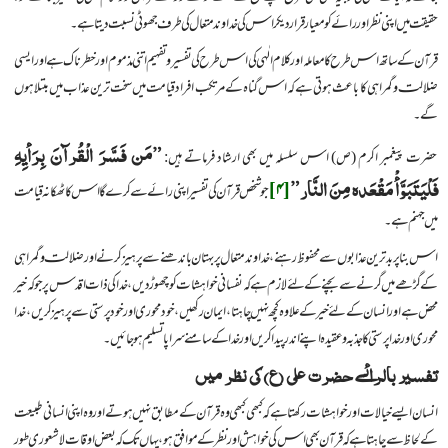
حقیقت میں اپنی نظر اور رائے کو معیار قرار دیکر اس کی خداوند متعال کی طرف جھوٹی نسبت دیتا ہے۔
قرآن کے ساتھ اس طرح کا معاملہ اور کلام الٰہی کی اس طرح کی تفسیر و تفہیم اتنی مذموم اور خطرناک ہے اور ایسی
ضلالت و گمراہی کا باعث ہوتی ہے کہ اس گناہ کے مرتکب افراد قیامت میں سخت ترین عذاب میں مبتلا ہوں
گے۔
”مَن فَسَّرَ الْقُرآنَ بِرَأیِهِ
حضرت پیغمبر اکرم (ص) اس سلسلہ میں بھی ارشاد فرماتے ہیں:
فَلْیَتَبَوَّأْ مَقْعَده مِنَ النَّار”
[۴]
جو شخص قرآن کی تفسیر اپنی رائے سے کرے گا اس کا ٹھکانہ قیامت
میں جہنم ہے۔
اس بنا پر بدترین عذابوں سے محفوظ رہنے، خداوند متعال پر بہتان باندھنے سے پرہیز کرنے اور ضلالت و گمراہی
کے گڑھے میں گرنے سے بچنے کے لئے لازم ہے کہ نفسانی خواہشات کو چھوڑ دیں، خدا کی ذات اقدس پر جو کہ خیر
محض ہے اور انسان کے لئے خیر کے علاوہ کچھ نہیں چاہتا، ایمان رکھیں، خود محوری اور خود پرستی سے پرہیز کریں، خدا
محوری اور خدا پرستی کا جذبہ و عقیدہ اپنے اندر پیدا کریں اور خدا کے سامنے سراپا تسلیم ہو جائیں۔
تفسیر بالرائے
حضرت علی (ع) کی نظر میں
انسان ایسے خیالات اور خواہشات رکھتا ہے کہ کبھی کبھی وہ قرآن کے مطابق نہیں ہوتے اور وہ اپنی انسانی طبیعت
کے لحاظ سے چاہتا ہے کہ قرآن بھی اس کی خواہش اور نظر کے موافق ہو، یہاں تک کہ بعض اوقات لاشعوری طور