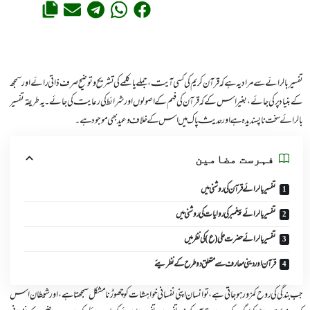
تفسیر بالرائے سے مراد یہ ہے کہ قرآن کریم کی کسی آیت، جملے یا کلمے کی تشریح و توضیح صرف ذاتی رائے اور سمجھ
کے بنیاد پر کی جائے، بغیر اس کے کہ قرآن کی فہم کے اصولوں اور شرائط کی رعایت کی جائے۔ یہ طریقہ تفسیر
بالرائے سخت ناپسندیدہ ہے اور حدیث پاک میں اس کے خلاف وعید بھی موجود ہے۔
فہرست مضامین
تفسیر بالرائے قرآن کی روشنی میں
تفسیر بالرائے پیغمبر کی روایات کی روشنی میں
تفسیر بالرائے حضرت علی (ع) کی نظر میں
قرآن اور دینی معارف سے متعلق دو طرح کے نظریئے
جب بندگی کی روح کمزور ہوجاتی ہے، تو انسان اپنی نفسانی خواہشات کو چھوڑنا مشکل سمجھتا ہے، اور شیطان اس