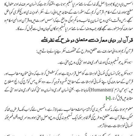
اس بنا پر دین کا جوہر (اصل) کہ خدا کے سامنے سراپا تسلیم ہونا ہے، اقتضا کرتا ہے کہ انسان صرف خداوند متعال کا
مطیع ہو اور خدا کے احکام، قرآن کریم کے دستورات کے مقابلہ میں اپنی رائے، نظر، خود پسندی اور کج فکری کو باطل
سمجھے، جس وقت ایسی روح انسان پر غالب و حاکم ہوگی، واضح ہے کہ اس صورت میں وہ قرآن اور الٰہی احکام و
معارف کو بہتر طور سے سمجھے گا پھر جب وہ خدا کے سامنے سراپا تسلیم ہوگا ان کو جان و دل سے قبول کرے گا۔
قرآن اور دینی معارف سے متعلق دو طرح کے نظریئے
قرآن کریم اور دینی معارف سے متعلق دو طرح کے مختلف نظریئے پائے جاتے ہیں:
۱: وہ نظریہ جو تسلیم و بندگی اور خدا محوری و خدا دوستی کی روح پر مبنی ہے۔
۲: وہ نظریہ جو کہ انسان کی نفسانی خواہشات کو اصل قرار دیتا ہے اور کوشش کرتا ہے کہ دینی متون و مطالب اور
قرآن کے معارف کی اپنے نفسانی خواہشات کے مطابق تفسیر و توجیہ کرے، وہ نظریہ جس کو آج کی رائج اصطلاح
میں ”ہیومن ازم” (Humanism) کہا جاتا ہے، یعنی انسان محوری و انسان دوستی کو خدا محوری و خدا دوستی کے
مقابلہ میں پیش کرنا۔
[۷]
معلوم ہوتا ہے کہ مذکورہ تفسیم بندی گزشتہ مباحث و مطالب سے بالاتر ہے، اس لئے کہ اب تک فرض یہ تھا کہ
ممکن ہے قرآن سے متعلق دو طرح کی فکر ظاہر ہو کہ ایک تسلیم و بندگی کی روح و اصل پر مبنی ہو اور دوسری وہ فکر و فہم جو کہ
نفسانی خواہشات سے متأثر ہو۔