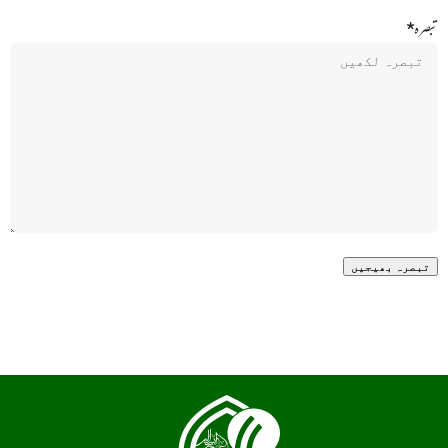
تبصرہ
*