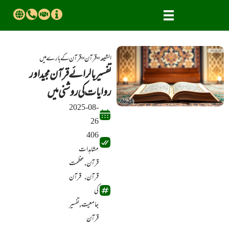
الشیعہ
»
قرآن
»
قــــرآن کے بارے میں
تفسیر بالرائے قرآن مجید اور
روایات کی روشنی میں
2025-08-
26
406
مشاہدات
قرآن
,
عظمت
قرآن
,
قرآن
کی
جامعیت
,
تفسیر
قرآن