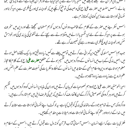
اس بنا پر قرآن کے سمجھنے بوجھنے میں تفسیر بالرائے سے پرہیز کیا جائے اور قرآن جیسا ہے اسے ویسا ہی سمجھا
جائے، اس سلسلہ میں حضرت علی (ع) کی وصیت کی توضیح کرچکے ہیں کہ خود پسندی اور کج فکری سے پرہیز کرنا اور
نفسانی خواہشات سے ذہن کو خالی رکھنا لازم ہے۔
اس نظریئے میں حضرت کے کلام کے مخاطب دونوں گروہوں کو ہم مسلمان سمجھتے تھے اور دین میں منحرف
ہونے سے پرہیز کرنے کے لئے نیز تفسیر بالرائے میں مبتلا ہونے سے بچنے کے لئے تقویٰ کی پابندی کی اور خواہش
نفس اور خود پسندی و کج فکری سے دور رہنے کی نصیحت کر رہے تھے۔
جب ہم اس مسئلہ کی تحقیق مزید گہرائی سے کرتے ہیں تو ہمیں پہلے سے کہیں زیادہ دقیق اور باریک نکتے حاصل ہوتے
ہیں، ہمیں بندگی کے باب میں انسانوں کے دو گروہوں میں تقسیم ہونے کے متعلق
حضرت علی
(ع) کے کلام کا اعجاز
معلوم ہوتا ہے اور دین و احکام الٰہی کے مقابلہ میں انسانوں کے افکار و نظریات کی نسبت حضرت کے علم النفس اور
علم الروح سے زیادہ سے زیادہ آگاہ ہوتے ہیں۔
امیر المومنین حضرت علی (ع) دو اہم خصوصیات کو بیان کرتے ہیں اور ان کی بنیاد پر انسانوں کو دو گروہوں میں تقسیم
کرتے ہیں اور ہر گروہ کی خصوصیتں ذکر کر کے ان کا تعارف کراتے ہیں کہ جن کی طرف ذیل میں ہم اشارہ کر رہے ہیں:
وہ گروہ کہ جس نے تمام وجود کے ساتھ خدا کی بندگی کو قبول کیا ہے، یہ لوگ اپنے نفسانی خواہشات سے مقابلہ کرتے
ہیں، خدا کے ارادہ اور حکم کو اپنے نفسانی خواہشات اور میلانات پر مقدم رکھتے ہیں۔
فطری بات ہے کہ ایسے انسان، اس آسمانی کتاب قرآن کو تہ دل سے قبول کرتے ہیں، اس کے احکام و