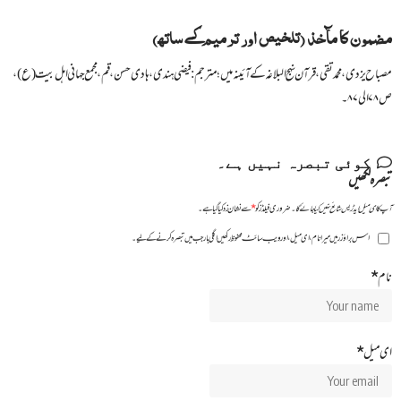
مضمون کا مآخذ (تلخیص اور ترمیم کے ساتھ)
مصباح یزدی، محمد تقی، قرآن نہج البلاغہ کے آئینہ میں؛ مترجم: فیضی ہندی، ہادی حسن، قم، مجمع جہانی اہل بیت (ع)،
ص۷۸ الی۸۷۔
کوئی تبصرہ نہیں ہے۔
تبصرہ لکھیں
آپ کا ای میل ایڈریس شائع نہیں کیا جائے گا۔
ضروری فیلڈز کو
*
سے نشان زد کیا گیا ہے۔
اس براؤزر میں میرا نام، ای میل، اور ویب سائٹ محفوظ رکھیں اگلی بار جب میں تبصرہ کرنے کےلیے۔
نام
*
ای میل
*