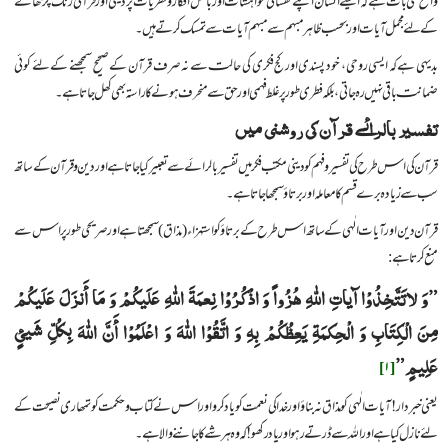
واضح سی بات ہے کہ ایسے انسان اپنے نفسانی خواہشات اور باطل افکار و نظریات پر دینی اور قرآنی رنگ چڑھانے
کے لئے مجمل آیات اور بحسب ظاہر مبہم سے مبہم آیات سے تمسک کرتے ہیں۔
بدیہی ہے کہ ایسی روحی، خود پسندی اور کج فکری کی حالت سے نہ صرف قرآن کے صحیح سمجھنے کے لئے کوئی
ضمانت باقی نہیں رہ جاتی، بلکہ فطری طور پر غلط فہمی اور حق سے منحرف ہونے کا راستہ بھی کھل جاتا ہے۔
تفسیر بالرائے قرآن کی روشنی میں
قرآن کی اس طرح کی تفسیر و فہم کو دینی مکتب فکر میں تفسیر بالرائے سے تعبیر کیا جاتا ہے اور دین و قرآن کے ساتھ
سب سے زیادہ برے قسم کا معاملہ اور برتاؤ سمجھا جاتا ہے۔
قرآن دین اور آیات الٰہی کے ساتھ اس طرح کے برتاؤ کو استہزاء (مذاق) سمجھتا ہے اور صریحی طور پر اس سے
منع کرتا ہے:
”وَ لاتَتَّخِذُوْا آیاتِ اللّٰهِ هُزُواً وَ اذْکُرُوْا نِعمَةَ اللّٰهِ عَلَیکُمْ وَ مَا أَنزَلَ عَلَیکُمْ
مِنَ الْکِتَابِ وَ الْحِکمَةِ یَعِظُکُمْ بِهِ وَ اتَّقُوْا اللّٰهَ وَ اعْلَمُوْا أَنَّ اللّٰهَ بِکُلِّ شَیئٍ
عَلِیمٍ”
[۱]
یعنی خبردار! آیات الٰہی کو مذاق نہ بناؤ اور خدا کی نعمت کو یاد کرو اور اس نے کتاب و حکمت کو تمھاری نصیحت کے
لئے نازل کیا ہے اور اللہ سے ڈرتے رہو اور یاد رکھو! کہ وہ ہر شے کا جاننے والا ہے۔