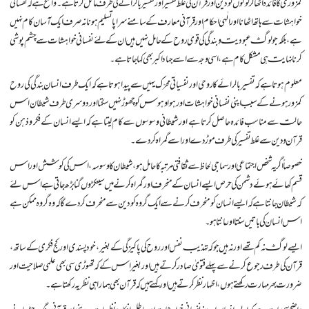
کمزوری کا فائدہ اٹھا کر لوگوں کو دین اور قرآن کی غلط تفسیر اور تفسیر بالرائے کی طرف مائل کرتا ہے۔ واضح ہے کہ نفسانی
خواہشات سے ہاتھ اٹھانا اور الٰہی احکام اور قرآنی معارف کے سامنے سراپا تسلیم ہونا نہ صرف ایک آسان کام نہیں
ہے، بلکہ جو لوگ عبودیت و بندگی کی قوی روح کے حامل نہیں ہیں ان کے لئے نفسانی خواہشات سے چشم پوشی
کرنا نہایت ہی مشکل کام ہے، اسی وجہ سے اسے جہاد اکبر بھی کہا جاتا ہے۔
معلوم ہوتا ہے کہ تفسیر بالرائے کا روحی اور نفسیاتی محرّک یہیں سے پیدا ہوتا ہے کہ ایک طرف انسان بندگی کی روح
کمزور ہونے کے سبب اپنی نفسانی خواہشات اور ہوا و ہوس کو چھوڑ نہیں سکتا اور دوسری طرف شیطان اس
حالت سے مناسب فائدہ حاصل کرتا ہے اور شیطانی وسوسوں سے کام لیتا ہے کہ ایسے انسان کے فکر و ذہن کو
قرآن و دین سے غلط تفسیر کی طرف موڑ دے اور اسے گمراہ کر دے۔
خصوصاً اگر یہ شخص اجتماعی اور سماجی لحاظ سے ثقافتی مرتبہ کا حامل ہو، شیطان کا وسوسہ، اس کی کوشش اور اس
قسم کھائے ہوئے دشمن کی حرص ایسے انسان کے منحرف اور گمراہ کرنے میں سینکڑوں گنا بڑھ جاتی ہے اس لئے
کہ شیطان جانتا ہے کہ ایسے انسان کو منحرف کرنے سے ایک گروہ کو دین سے منحرف کر دے گا کہ وہ گروہ ممکن ہے
اس انسان کی باتیں سنتا اور مانتا ہو۔
ایسے لوگ نہ کم تھے اور نہ ہیں جو کہ تہذیب نفس اور روح کی پاکیزگی کے بغیر، خود پسندی اور کج فکری کے ساتھ،
قرآن کی طرف رجوع کرنے سے پہلے فتویٰ صادر کرتے ہیں اور بغیر اس کے کہ تھوڑی سی بھی علمی صلاحیت اور
ضرورت بھر مہارت رکھتے ہوں، اظہار نظر کرتے ہیں اور کہتے ہیں کہ قرآن بھی ہمارا ہی نظریہ رکھتا ہے۔