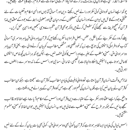
واسطہ رابطہ رکھتی ہے اور ان کی رعایت نہ کرنے کو دنیا و آخرت کی سعادت سے محروم رہنے کا باعث سمجھتے ہیں۔
چونکہ ایسے انسان خود اپنی کوئی نظر اور رائے نہیں رکھتے، دین اور آسمانی کتابوں اور الٰہی احکام و تعلیمات کے لئے
حقیقی وجود کے قائل ہیں نیز ان کے اور انسان کی مصلحتوں کے درمیان علّی اور معلولی رابطہ کے وجود کے معتقد ہیں لہٰذا
قرآن کو صحیح طریقہ سے سمجھنے کی کوشش کرتے ہیں تاکہ جو بھی قرآن حکم دے وہی سمجھیں اور اسی پر عمل کریں۔
پہلے گروہ کے نظریئے کے بالکل برعکس، بعض افراد ایسا نظریہ رکھتے ہیں کہ قرآن یا ہر دینی متن یا ہر دوسری آسمانی
کتاب خود افراد کی ذہنیتوں کی تابع ہے نہ یہ کہ خود قطعی اور مشخص مطالب کو بیان کرنے والی ہے، یعنی قرآن یا ہر
دوسرا دینی متن، معنی و مطلب کے بغیر ہے اور اس کا کوئی مقصد نہیں ہے، لیکن چونکہ ہر انسان کچھ خاص ذہنیتوں
کا حامل ہوتا ہے یہ ذہنیتیں (افکار و خیالات) تعلیمی، خاندانی، سماجی اور اس کے مانند دوسرے رابطوں سے
ابھرتی ہیں۔
لہٰذا جس وقت انسان قرآن پڑھتا ہے تو وہ اپنی ذہنیت کی بنیاد پر مطالب کو قرآن سے سمجھتا ہے، جبکہ ان مطالب
کو قرآن نے بیان نہیں کیا ہے بلکہ یہ انسان کی فہم اور سمجھ ہے جس کو وہ قرآن کے پیرائے میں دیکھتا ہے۔
واضح ہے کہ ایسے اعتقاد اور نظریئے کے اعتبار سے دین و قرآن اور اس کے احکام و آیات ایسے الفاظ اور قالب
سمجھے جائیں گے جو کہ ہر طرح کے معنی و مطلب سے خالی ہیں اور یہ انسان کی ذہنیتیں ہیں جو ان الفاظ کو معنی و مفہوم
بخشتی ہیں۔
اس خیال کی بنیاد پر ایسا ظاہر ہوتا ہے کہ قرآن یا کوئی بھی دوسرا دینی متن، کوئی بھی بات بیان کرنے کے لئے نہیں