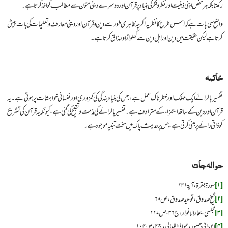
رکھتا بلکہ ہر شخص اپنی ذہنیت اور نظر و فکر کی بنیاد پر قرآن اور دوسرے دینی متون سے مطالب کو اخذ کرتا ہے۔
واضح سی بات ہے کہ اس طرح کا نظریہ اگر چہ ظاہری طور سے دین و قرآن اور دینی معارف و تعلیمات کی بات پیش
کرتا ہے لیکن حقیقت میں دین اور اہل دین سے کھلواڑ اور مذاق کرتا ہے۔
خاتمہ
تفسیر بالرائے ایک مهلک اور خطرناک عمل ہے، جس کی بنیاد بندگی کی کمزوری اور نفسانی خواہشات پر ہوتی ہے۔ یہ
قرآن اور دین کے ساتھ استہزاء کے مترادف ہے۔ تفسیر بالرائے کی مذمت و تقبیح کی گئی ہے، کیونکہ یہ قرآن کی تشریح
کو ذاتی رائے پر مبنی کرتی ہے، جس پر حدیث پاک میں سخت تنبیہ موجود ہے۔
حوالہ
جات
[۱]
سورۃ بقرۃ، آیۃ ۲۳۱
[۲]
شیخ صدوق، توحید صدوق، ص ۶۸
[۳]
مجلسی، بحار الانوار، ج ۳۶، ص ۲۲۷
[۴]
ابن ‌ابی ‌جمهور، عوالی اللعالی، ج ۴، ص ۱۰۴