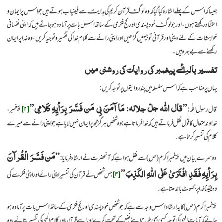
جیسا کہ اس کے پہلے اشارہ کیا گیا کہ وہ لوگ قرآن کریم کی ہدایت سے فیضیاب ہوتے ہیں جو اس پر ایمان و
اعتقاد رکھتے ہوں، اور جو لوگ خود پسندی اور کج فکری کے ساتھ اس بات پر آمادہ ہو جاتے ہیں کہ اپنی نفسانی
خواہشات کے لئے دینی اور قرآنی توجیہیں گڑھیں اور اپنی رائے سے کلام خدا کی تفسیر و توجیہ کریں، وہ خدا پر ایمان
رکھنے سے بے بہرہ ہیں۔
تفسیر بالرائے پیغمبر کی روایات کی روشنی میں
یہاں پر مناسب ہے کہ اس سلسلہ میں چند روایتوں پر توجہ کریں:
”قال اللّٰه جلّ جلاله: مَا آمَنَ بِی مَن فَسَّرَ بِرَأیِهِ کَلامِی”
قال رسول اللّٰه:
[۲]
پیغمبر،
خداوند متعال کا قول نقل فرماتے ہیں کہ خدا فرماتا ہے: وہ شخص ہرگز مجھ پر ایمان نہیں لایا ہے جو اپنی رائے سے میرے
کلام کی تفسیر کرتا ہے۔
”مَن فَسَّرَ الْقُرآنَ
دوسرے بیان میں پیغمبر اکرم (ص) سے نقل ہوا ہے کہ آنحضرت نے ارشاد فرمایا:
بِرَأیِهِ فَقَدِ افْتَرَیٰ عَلٰی اللّٰهِ الکَذِبَ”
[۳]
جس شخص نے قرآن کی تفسیر اپنی رائے اور اپنی فکر سے کی
وہ یقینا خدا پر جھوٹ باندھتا ہے۔
پیغمبر اکرم (ص) کا یہ ارشاد اس وجہ سے ہے کہ جو شخص خود پسندی اور کج فکری کے ساتھ اس بات پر آمادہ ہو
جائے کہ آیات الٰہی کی توجیہ کسی بھی طرح اپنے نفع کے تحت کرے اور اسے قرآن اور کلام الٰہی کی تفسیر بتائے، وہ