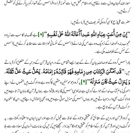
معارف کو جان و دل سے مانتے ہیں اور مقام عمل میں اسے نمونہ قرار دیکر اس کے شعائر کو برپا کرنے کی کوشش
کرتے ہیں۔
حضرت علی (ع) اسی گروہ کی تعریف میں فرماتے ہیں:
”إنّ مِنْ أَحَبِّ عِبَادِ اللّٰهِ عَبداً أَعَانَهُ اللّٰهُ عَلٰی نَفْسِهِ”
[۸]
بے شک خدا کا سب سے زیادہ
محبوب بندہ خود خدا کے نزدیک وہ ہے جس کی خدا نے (اس کے نفسانی خواہشات سے مقابلہ کرنے میں) اس
کے نفس کے خلاف مدد کی ہے۔
پھر اس گروہ کے اوصاف بیان کرنے کے بعد ایسے اشخاص کے درمیان قرآن کے مرتبہ کے متعلق ذکر فرماتے
”قَد اَمْکَنَ الْکِتَابَ مِن زِمَامِهِ فَهُوَ قَائِدُهُ وَ اِمَامُهُ، یَحُلُّ حَیثُ حَلَّ ثَقَلُهُ،
ہیں:
وَ یَنزِلُ حَیثُ کَانَ مَنزِلُهُ”
[۹]
یہ گروہ جو مومنین و متقین کا گروہ ہے وہ لوگ ہیں جنھوں نے اپنے
امور کی زمام کتاب خدا کے حوالے کر دی ہے لہٰذا وہی اس کی قائد اور پیشوا ہے۔ جہاں قرآن کا سامان اترتا ہے وہیں
وہ لوگ بھی وارد ہوجاتے ہیں اور جہاں اس کی منزل ہوتی ہے وہیں وہ بھی پڑاؤ ڈال دیتے ہیں، ان کا سکون و
حرکت قرآن کے تابع ہے۔
یہ گروہ قرآن اور دین کے حقائق کو حقیقی وجود کے لحاظ سے قبول کرتا ہے اور ان پر ایمان و اعتقاد رکھتا ہے۔ یہ
لوگ دین اور قرآن کریم کے احکام کو حقیقی وجود کا آئینہ دار سمجھتے ہیں کہ جن کی رعایت انسان کی سعادت سے بلا