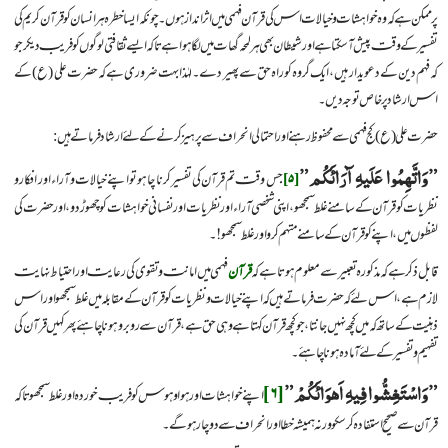
پر ممکن ہے کہ وہ خواہشات و خیالات اس کی قرآن فہمی میں اثر انداز ہوں۔ چونکہ ایسا خطرہ ہر انسان کو قرآن کریم کی
تفسیر کے وقت پیش آسکتا ہے اور شیطان بھی ہر لمحہ گھات میں لگا ہوا ہے تاکہ ایسے ثقافتی لوگوں کو فریب دیکر جو
کہ فہم دین کے دعویدار ہیں، ایک گروہ کو راہ حق سے پھیر دے۔ لہٰذا بہت ضروری ہے کہ حضرت علی (ع) کے
اس ارشاد پر خاص توجہ دیں۔
حضرت علی (ع) کج فہمی سے محفوظ رہنے اور احتمالی انحراف سے پرہیز کرنے کے لئے ارشاد فرماتے ہیں:
”وَاتَّهِمُوا عَلَیهِ آرَائَکُم”
[۵]
جس وقت تم قرآن کی تفسیر کرنا چاہو تو اپنے خیالات و آراء اور افکار و
نظریات کو قرآن کے سامنے غلط سمجھو، اپنی شخصی آراء اور نظریات اور نفسانی خواہشات کو چھوڑ دو، اور حضرت کی
لفظوں میں، اپنے کو قرآن کے سامنے متہم کرو اور غلط سمجھو!۔
قابل ذکر ہے کہ مذکورہ تعبیر سے معلوم ہوتا ہے کہ
قرآن
فہمی میں امانت و تقوی کی رعایت اور احتیاط نہایت
لازم ہے، اس لئے کہ حضرت فرماتے ہیں کہ اپنے خیالات و نظریات کو قرآن کے مقابلہ میں غلط سمجھو اور اس
ذہنیت کے ساتھ کہ میں کچھ نہیں جانتا، جو کچھ قرآن کہتا ہے وہی حق ہے، قرآن سے روبرو ہونا چاہئے پھر کہیں قرآن کی
تفہیم و تفسیر کے لئے آمادہ ہونا چاہئے۔
”وَاسْتَغِشُّوا فِیهِ اَهوَائَکُمْ”
[۶]
اپنے خواہشات اور ہوا و ہوس کو فریب خوردہ اور غلط سمجھو تاکہ
قرآن سے صحیح استفادہ کرسکو ورنہ ہمیشہ خطا اور انحراف سے دوچار ہوگے۔